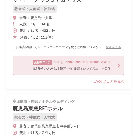
教会式・人前式・神前式
最寄：
鹿児島中央駅
人数：
2名
〜
160名
費用：
85
名
／
432
万円
評価：
4.72
(
552
件
)
披露宴会場にあるモーションカーテンを使うと映像に迫力が出るので、入場はオープニングムービーを流しながらテラスから登場しました。最初はまず、ゲストに驚いてほしかったので「びっくりしたよ！」という声が聞けた時は嬉しかったです。 2回目の入場ではプラネタリウムを映したあと、階段の上で友人2人と一緒にトリコダンスを踊りました。後日映像を見せてもらいましたが、プラネタリウムが綺麗でした！ 結婚式ではどうしても「“オールキャストフィナーレ”をやりたい！」というこだわりがあったので、実現できた時はとても嬉しかったです。
続きを見る
8/9
(日)
09:00〜/09:30〜/10:00〜/14:00〜/16:00〜
受付中フェア
残1帰省の方必見♪190万特典×最新トレンド演出！全天候型で雨でも安心！憧れの階段入場体験《衣装プラン0円》
ほかのフェアを見る
鹿児島市・周辺
/
ホテルウェディング
鹿児島東急REIホテル
教会式・神前式・人前式
最寄：
鹿児島県鹿児島市中央町5－1
費用：
91
名
／
271
万円