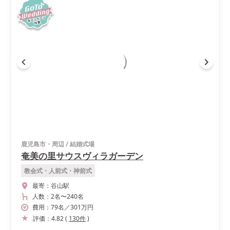
鹿児島市・周辺
/
結婚式場
奄美の里サウスヴィラガーデン
教会式・人前式・神前式
最寄：
谷山駅
人数：
2名
〜
240名
費用：
79
名
／
301
万円
評価：
4.82
(
130
件
)