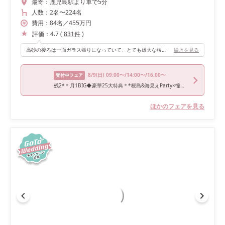
最寄：
鹿児島駅より車で5分
人数：
2名
〜
224名
費用：
84
名
／
455
万円
評価：
4.7
(
831
件
)
高砂の後ろは一面ガラス張りになっていて、とても雄大な桜島を背景にすることができます。 また、プロジェクションマッピングを利用した入場演出はゲストの皆さんに必ず喜んでもらえると思います。新婦の手紙の際にはサンクスムービーも流し、支えてくれた家族に感謝の気持ちを伝えられるようにしました。
続きを見る
8/9
(日)
09:00〜/14:00〜/16:00〜
受付中フェア
残2*＊月1BIG◆豪華25大特典＊*桜島&海見えParty×憧れドレス無料&挙式料0キャンペーン×とろける厳選和牛♪
ほかのフェアを見る