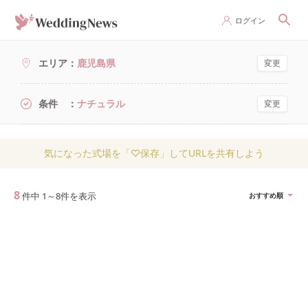
ログイン
エリア
鹿児島県
変更
条件
ナチュラル
変更
気になった式場を「♡保存」してURLを共有しよう
8
件中
1
～
8
件を表示
おすすめ順