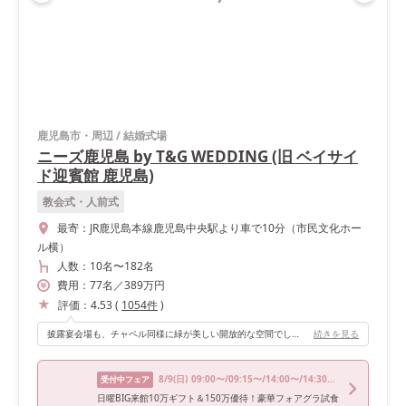
鹿児島市・周辺
/
結婚式場
ニーズ鹿児島 by T&G WEDDING (旧 ベイサイ
ド迎賓館 鹿児島)
教会式・人前式
最寄：
JR鹿児島本線鹿児島中央駅より車で10分（市民文化ホー
ル横）
人数：
10名
〜
182名
費用：
77
名
／
389
万円
評価：
4.53
(
1054
件
)
披露宴会場も、チャペル同様に緑が美しい開放的な空間でした。高い天井と広々とした造りで、ゲストもゆったりと過ごせる雰囲気です。特に印象的だったのは、緑に囲まれた一角に水が流れているところです。自然の音に癒されながら、穏やかな時間を過ごすことができました🌿 お色直し入場では、ガーデンからのサプライズ登場をしました。これは本当におすすめです♡最初の入場場所とは違っていたので「まさかそんなところから入ってくるなんて！」とゲストが驚かれる場面もありました。外が暗くなり始めた時間帯にイルミネーションが灯る中での入場は、雰囲気が一変し、ゲストにも楽しんでもらえたと思います！
続きを見る
8/9
(日)
09:00〜/09:15〜/14:00〜/14:30〜/17:00〜
受付中フェア
日曜BIG来館10万ギフト＆150万優待！豪華フォアグラ試食