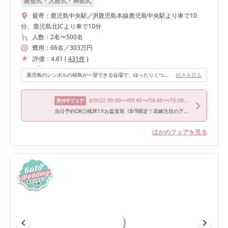
教会式・人前式・神前式
最寄：
鹿児島中央駅／JR鹿児島本線鹿児島中央駅より車で10
分、鹿児島北ICより車で10分
人数：
2名
〜
500名
費用：
66
名
／
303
万円
評価：
4.61
(
431
件
)
鹿児島のシンボルの桜島が一望できる会場で、ゆったりくつろげるソファー席や、オープンキッチンが魅力的でした。
続きを見る
8/9
(日)
09:00〜/09:45〜/10:45〜/15:00〜/16:00〜
受付中フェア
当日予約OK◎残席1※お盆直前《8/9限定！花嫁注目のアイテムBIG》美食×憧れ花嫁体験会
ほかのフェアを見る