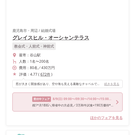
鹿児島市・周辺
/
結婚式場
グレイスヒル・オーシャンテラス
教会式・人前式・神前式
最寄：
谷山駅
人数：
1名
〜
200名
費用：
80
名
／
430
万円
評価：
4.77
(
672
件
)
窓が大きく開放感があり、空や海も見える素敵なチャペルでした。
続きを見る
8/9
(日)
09:00〜/09:30〜/14:00〜/15:00〜/16:00〜
受付中フェア
残1*月1BIG＼帰省中の方必見／3万和牛試食×190万優待*アマギフ3万贈呈
ほかのフェアを見る