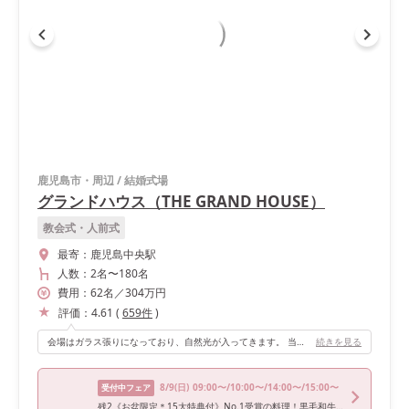
鹿児島市・周辺
/
結婚式場
グランドハウス（THE GRAND HOUSE）
教会式・人前式
最寄：
鹿児島中央駅
人数：
2名
〜
180名
費用：
62
名
／
304
万円
評価：
4.61
(
659
件
)
会場はガラス張りになっており、自然光が入ってきます。 当日はあいにくの雨で桜島が見えない時もありましたが、桜島との距離が近いため、雲の隙間から太陽の光が入ってきて桜島が見えてきました。 ゲストも自分達も気を張らずアットホームに過ごせる会場です。
続きを見る
8/9
(日)
09:00〜/10:00〜/14:00〜/15:00〜
受付中フェア
残2《お盆限定＊15大特典付》No.1受賞の料理！黒毛和牛コース無料試食＆ドレス試着体験fair