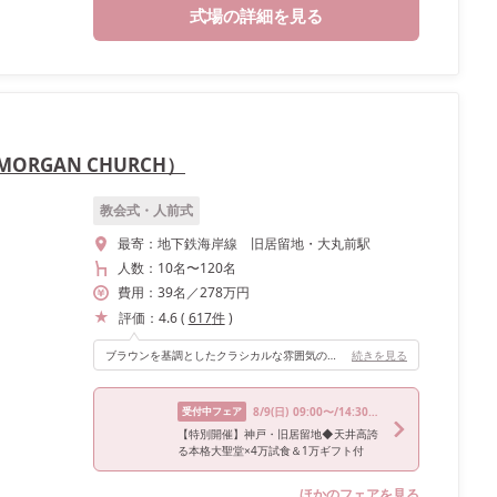
式場の詳細を見る
ORGAN CHURCH）
教会式・人前式
最寄：
地下鉄海岸線 旧居留地・大丸前駅
人数：
10名
〜
120名
費用：
39
名
／
278
万円
評価：
4.6
(
617
件
)
ブラウンを基調としたクラシカルな雰囲気の披露宴会場で、ゲストが程よくリラックスしながら楽しんでもらえる空間です。装花やアイテムによって、色んな雰囲気に変えられる会場だと思います。
続きを見る
受付中フェア
8/9
(日)
09:00〜/14:30〜/17:30〜
【特別開催】神戸・旧居留地◆天井高誇
る本格大聖堂×4万試食＆1万ギフト付
ほかのフェアを見る