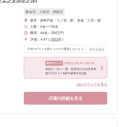
リエンタルホテル)
教会式・人前式・神前式
最寄：
JR神戸線「三ノ宮」駅、各線「三宮」駅
人数：
6名
〜
150名
費用：
44
名
／
384
万円
評価：
4.47
(
1802
件
)
子供のゲストが多かったので退屈しないように参加型プログラムを考えました。子供たちが緊張をほぐしてくれたので和やかな披露宴になりました。
続きを見る
受付中フェア
8/9
(日)
08:30〜/09:00〜/12:00〜/15:00〜
直前◎〈年に一度〉初見学の方必見★来
館12万ギフト&和牛豪華4万試食
ほかのフェアを見る
式場の詳細を見る