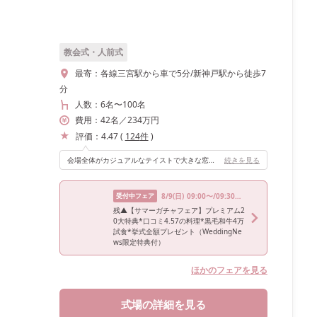
教会式・人前式
最寄：
各線三宮駅から車で5分/新神戸駅から徒歩7
分
人数：
6名
〜
100名
費用：
42
名
／
234
万円
評価：
4.47
(
124
件
)
会場全体がカジュアルなテイストで大きな窓からは自然光がたくさん入ります！長い卓とソファーの高砂は、ゲストとの距離を近く感じることが出来たので良かったです！
続きを見る
受付中フェア
8/9
(日)
09:00〜/09:30〜/10:00〜/13:30〜/17:15〜
残▲【サマーガチャフェア】プレミアム2
0大特典*口コミ4.57の料理*黒毛和牛4万
試食*挙式全額プレゼント（WeddingNe
ws限定特典付）
ほかのフェアを見る
式場の詳細を見る