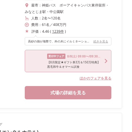
最寄：
神姫バス ポーアイキャンパス東停留所・
みなとじま駅・中公園駅
人数：
2名
〜
120名
費用：
61
名
／
408
万円
評価：
4.46
(
1239
件
)
高砂の側が海際で、外の木にイルミネーションがされておりキラキラしていてナイトウェディングならではのオシャレな空間演出ができます！
続きを見る
受付中フェア
8/8
(土)
09:00〜/09:30〜/10:00〜/13:30〜/17:30〜
【8月限定★ギフト券3万＆150万特典】
黒毛和牛＆オマール試食
ほかのフェアを見る
式場の詳細を見る
グ