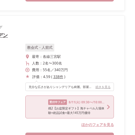
グ
デン
教会式・人前式
最寄：
各線三宮駅
人数：
2名
〜
300名
費用：
55
名
／
340
万円
評価：
4.59
(
338
件
)
充分な広さがありシャンデリアも綺麗。部屋によっては窓があり、外から入場することも出来るので演出によって選べるのもポイントです。何より料理がとても美味しいです。
続きを見る
受付中フェア
8/11
(火)
09:30〜/10:00〜/12:30〜/14:30〜/15:00〜
残2【お盆限定ギフト】海チャペル入場体
験×絶品試食×最大145万円優待
ほかのフェアを見る