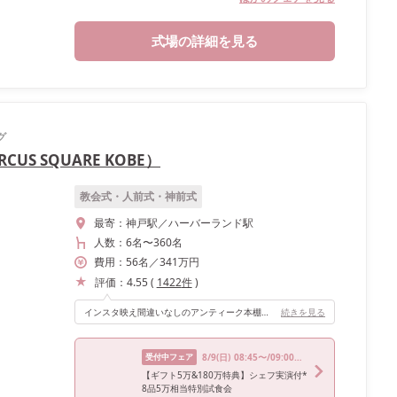
式場の詳細を見る
グ
US SQUARE KOBE）
教会式・人前式・神前式
最寄：
神戸駅／ハーバーランド駅
人数：
6名
〜
360名
費用：
56
名
／
341
万円
評価：
4.55
(
1422
件
)
インスタ映え間違いなしのアンティーク本棚をバックに高砂を設置したことで、誰が撮ってもおしゃれな写真スポットになりました！ キッズスペースも設営し、おしゃれとすごしやすさのある披露宴会場にアレンジできます！
続きを見る
受付中フェア
8/9
(日)
08:45〜/09:00〜/14:00〜/15:00〜/18:00〜
【ギフト5万&180万特典】シェフ実演付*
8品5万相当特別試食会