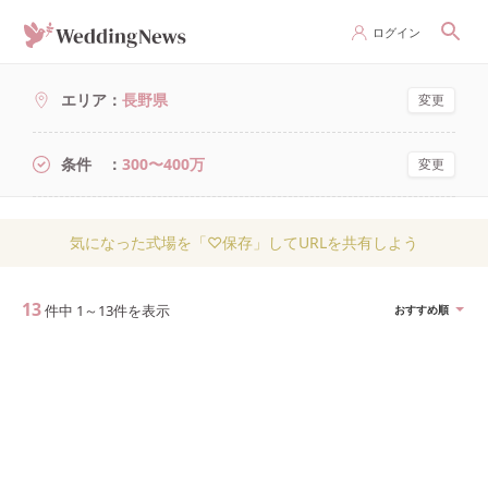
ログイン
エリア
長野県
変更
条件
300〜400万
変更
気になった式場を「♡保存」してURLを共有しよう
13
件中
1
～
13
件を表示
おすすめ順