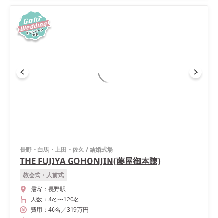
長野・白馬・上田・佐久
/
結婚式場
THE FUJIYA GOHONJIN(藤屋御本陳)
教会式・人前式
最寄：
長野駅
人数：
4名
〜
120名
費用：
46
名
／
319
万円