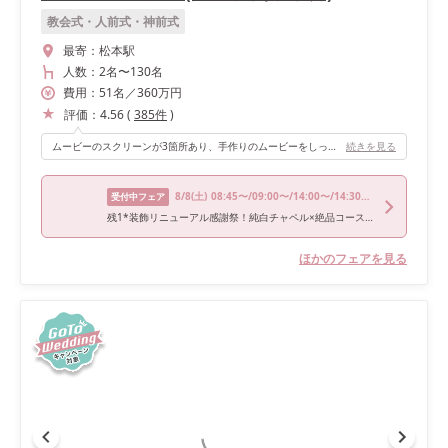
教会式・人前式・神前式
最寄：
松本駅
人数：
2名
〜
130名
費用：
51
名
／
360
万円
評価：
4.56
(
385
件
)
ムービーのスクリーンが3箇所あり、手作りのムービーをしっかりみんなに見てもらえたのがよかったです！ 高砂の周りを理想通りにしていただき、式のコンセプトや披露宴会場の雰囲気にぴったりでした！
続きを見る
8/8
(土)
08:45〜/09:00〜/14:00〜/14:30〜/18:00〜
受付中フェア
残1*装飾リニューアル感謝祭！純白チャペル×絶品コース試食
ほかのフェアを見る