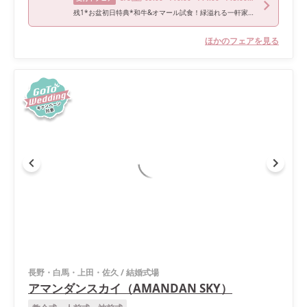
残1*お盆初日特典*和牛&オマール試食！緑溢れる一軒家貸切*豪華体験
ほかのフェアを見る
長野・白馬・上田・佐久
/
結婚式場
アマンダンスカイ（AMANDAN SKY）