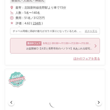
教会式・人前式・神前式
最寄：
北陸新幹線長野駅より車で15分
人数：
5名
〜
140名
費用：
51
名
／
312
万円
評価：
4.62
(
234
件
)
チャペル同様に高砂の後ろがガラス張りになっているため、空と善光寺平が一望できます。 アマンダンスカイ（AMANDAN SKY）は、景色もおもてなしのひとつになる式場だと思います。 私たちが結婚式を挙げた10月下旬は紅葉の時期だったので、特に都会からのゲストには喜んでいただけました。 ダイニング HAKU.はナチュラルかつアットホームな雰囲気で、円卓を10卓配置しても程良くゆとりがあり、理想通りの会場でした。
続きを見る
8/8
(土)
09:00〜/11:00〜/13:00〜/15:00〜/17:00〜
受付中フェア
お盆開催◎【大空と長野市街のパノラマ】光あふれる邸宅を巡るW
ほかのフェアを見る