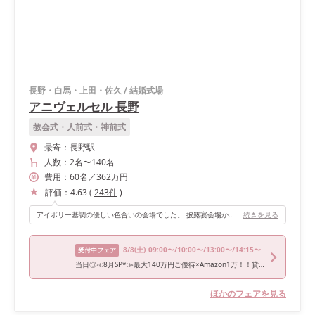
長野・白馬・上田・佐久
/
結婚式場
アニヴェルセル 長野
教会式・人前式・神前式
最寄：
長野駅
人数：
2名
〜
140名
費用：
60
名
／
362
万円
評価：
4.63
(
243
件
)
アイボリー基調の優しい色合いの会場でした。 披露宴会場からテラスに出ることができて、そこでウェルカムパーティーやスイーツブッフェができるのでゲストの方と触れ合える時間が多くあったのがオススメポイントです！ また、プロジェクションマッピングもできました！
続きを見る
8/8
(土)
09:00〜/10:00〜/13:00〜/14:15〜
受付中フェア
当日◎≪8月SP*≫最大140万円ご優待×Amazon1万！！貸切邸宅◇和牛×フォアグラのフルコース試食会◇
ほかのフェアを見る