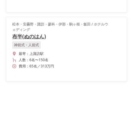
松本・安曇野・諏訪・蓼科・伊那・駒ヶ根・飯田
/
ホテルウ
ェディング
布半(ぬのはん)
神前式・人前式
最寄：
上諏訪駅
人数：
6名
〜
150名
費用：
65
名
／
313
万円