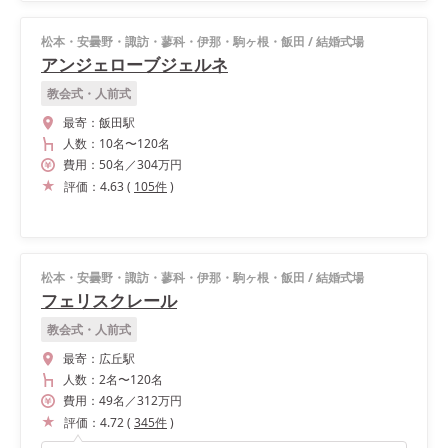
松本・安曇野・諏訪・蓼科・伊那・駒ヶ根・飯田
/
結婚式場
アンジェローブジェルネ
教会式・人前式
最寄：
飯田駅
人数：
10名
〜
120名
費用：
50
名
／
304
万円
評価：
4.63
(
105
件
)
松本・安曇野・諏訪・蓼科・伊那・駒ヶ根・飯田
/
結婚式場
フェリスクレール
教会式・人前式
最寄：
広丘駅
人数：
2名
〜
120名
費用：
49
名
／
312
万円
評価：
4.72
(
345
件
)