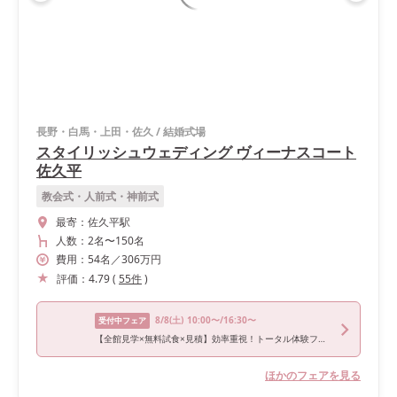
長野・白馬・上田・佐久
/
結婚式場
スタイリッシュウェディング ヴィーナスコート
佐久平
教会式・人前式・神前式
最寄：
佐久平駅
人数：
2名
〜
150名
費用：
54
名
／
306
万円
評価：
4.79
(
55
件
)
8/8
(土)
10:00〜/16:30〜
受付中フェア
【全館見学×無料試食×見積】効率重視！トータル体験フェスタ
ほかのフェアを見る