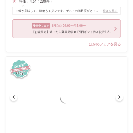
評価：
4.61
(
230
件
)
ご飯が美味しく、建物もモダンです。ゲストの満足度がとっても高いと思います。
続きを見る
8/8
(土)
09:00〜/15:00〜
受付中フェア
【お盆限定】迷ったら藤屋見学★1万円ギフト券＆贅沢1.8万円試食有り相談会
ほかのフェアを見る