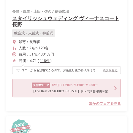
長野・白馬・上田・佐久
/
結婚式場
スタイリッシュウェディング ヴィーナスコート
長野
教会式・人前式・神前式
最寄：
長野駅
人数：
2名
〜
120名
費用：
51
名
／
301
万円
評価：
4.71
(
118
件
)
バルコニーからも登場できるので、お色直し後の再入場はそこから登場しました！ ドレス当てクイズにサイリウムを使用したため、カラフルにキラキラ輝く中登場できた瞬間は一生忘れません。
続きを見る
8/9
(日)
12:00〜/14:00〜/16:00〜
受付中フェア
【The Best of SACHIKO TSUTSUI 】ドレス試着×撮影×館内見学
ほかのフェアを見る