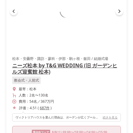
松本・安曇野・諏訪・蓼科・伊那・駒ヶ根・飯田
/
結婚式場
ニーズ松本 by T&G WEDDING (旧 ガーデンヒ
ルズ迎賓館 松本)
教会式・人前式
最寄：
松本
人数：
2名
〜
130名
費用：
54
名
／
367
万円
評価：
4.51
(
687
件
)
ヴィクトリアハウスを選んだ理由は、ガーデンが広くプールがあること、ガーデンと披露宴会場の境目の窓が全面にあり開放感があることが一番の決め手でした。ガーデンからのサプライズ入場ができるので！ 会場内の椅子などインテリアはブラウンが多く、リゾートホテルのようでエレガントになりすぎないのも良いです。家族挙式にしたためお色直しをせず使いませんでしたが、階段がついていたのでそこから入場することも可能です！（最初の入場とお色直し後の入場の場所を変えられる！） また、家族だけ（私たち含め９名）の披露宴ということで、会場が広く感じ過ぎてしまうのではないかと心配していましたが、ダミーのテーブルをいくつか用意してくださったことでほどよい広さに感じることができました。ダミーのテーブル装飾は全く相談していませんでしたが、私の趣味にも他の装飾にも合う感じにしてくださっていてとても嬉しかったです。
続きを見る
8/8
(土)
09:00〜/10:00〜/14:00〜/15:00〜/18:00〜
受付中フェア