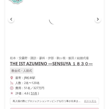
松本・安曇野・諏訪・蓼科・伊那・駒ヶ根・飯田
/
結婚式場
THE IST AZUMINO ―SENSUYA １８３０―
教会式・人前式
最寄：
JR松本駅
人数：
2名
〜
120名
費用：
51
名
／
327
万円
評価：
4.6
(
51
件
)
再入場の際にプロジェクションマッピングを行う事が出来ます。ゲストの方々が驚いてくれて嬉しかったです！
続きを見る