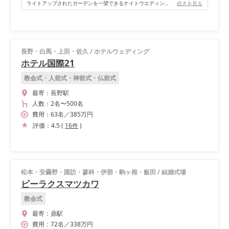
ライトアップされたガーデンを一望できるナイトウエディングはオススメです！
続きを見る
長野・白馬・上田・佐久
/
ホテルウェディング
ホテル国際21
教会式・人前式・神前式・仏前式
最寄：
長野駅
人数：
2名
〜
500名
費用：
63
名
／
385
万円
評価：
4.5
(
16
件
)
松本・安曇野・諏訪・蓼科・伊那・駒ヶ根・飯田
/
結婚式場
ビーラクスマツカワ
教会式
最寄：
鼎駅
費用：
72
名
／
338
万円