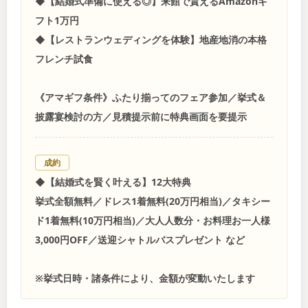
◆【結婚式準備に使える◎】来館で貰えるAmazonギ
フト1万円
◆【レストランウェディングを体験】地産地消の本格
フレンチ試食
《アマギフ条件》ふたり揃ってのフェア参加／挙式＆
披露宴検討の方／見積提示前に特典画面を要提示
成約
◆【結婚式を賢く叶える】12大特典
挙式全額無料／ドレス1着無料(20万円相当)／タキシー
ド1着無料(10万円相当)／大人人数分・お料理お一人様
3,000円OFF／送迎シャトルバスプレゼント など
※挙式日時・諸条件により、金額が変動いたします