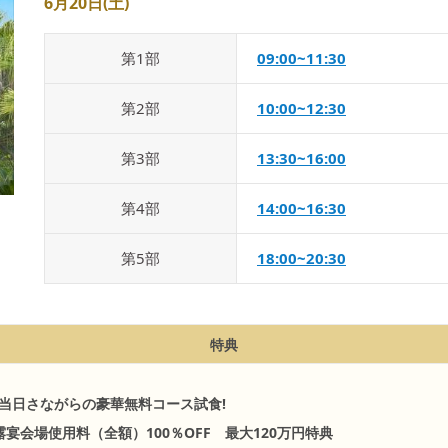
6月20日(土)
第
1
部
09:00~11:30
第
2
部
10:00~12:30
第
3
部
13:30~16:00
第
4
部
14:00~16:30
第
5
部
18:00~20:30
特典
当日さながらの豪華無料コース試食!
宴会場使用料（全額）100％OFF 最大120万円特典