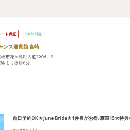
レート保証
GoTo対象
ャンス迎賓館 宮崎
崎市花ケ島町入道2206－2
宮駅より徒歩8分
前日予約OK★June Bride★1件目がお得♪豪華15大特