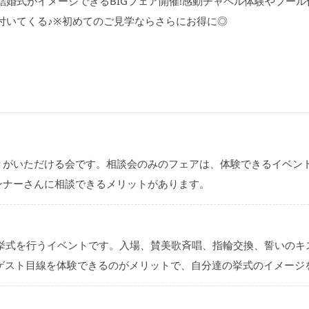
気No1♪結婚式がイメージできるBIGフェア開催!感動チャペル体験やプ
も付いてくる♪※初めてのご見学ならさらにお得に◎
りがいただける会です。相談会のみのフェアは、体験できるイベン
ンナーさんに相談できるメリットがあります。
り挙式を行うイベントです。入場、賛美歌斉唱、指輪交換、誓いのキ
。ゲスト目線を体験できるのがメリットで、自分達の挙式のイメージ