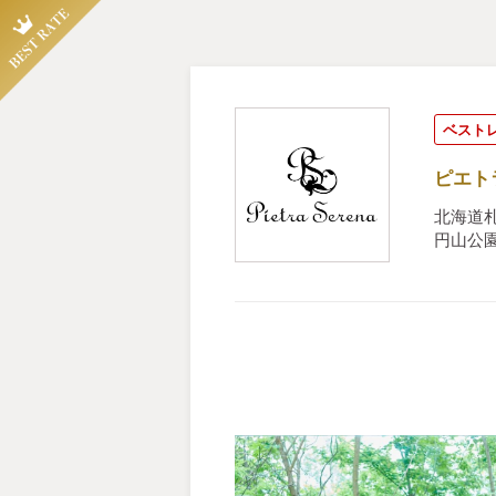
ベスト
ピエト
北海道札
円山公