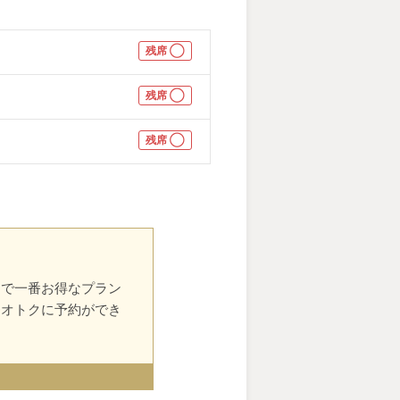
残席 ◯
残席 ◯
残席 ◯
中で一番お得なプラン
番オトクに予約ができ