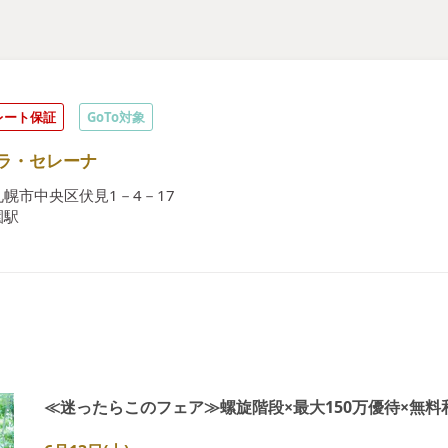
レート保証
GoTo対象
ラ・セレーナ
幌市中央区伏見1－4－17
園駅
≪迷ったらこのフェア≫螺旋階段×最大150万優待×無料