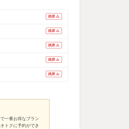
残席 △
残席 △
残席 △
残席 △
残席 △
中で一番お得なプラン
番オトクに予約ができ