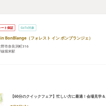
レート保証
GoTo対象
st in BonBlange（フォレスト イン ボンブランジェ）
野市奈良渕町316
野線堀米駅
【60分のクイックフェア】忙しい方に最適！会場見学