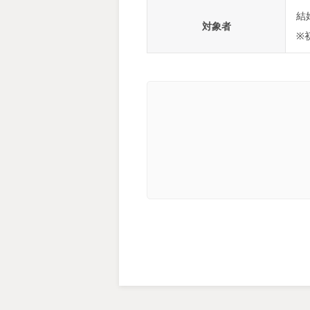
結
対象者
※