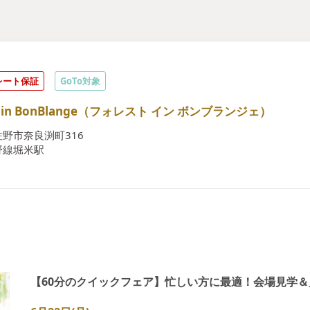
レート保証
GoTo対象
st in BonBlange（フォレスト イン ボンブランジェ）
野市奈良渕町316
野線堀米駅
【60分のクイックフェア】忙しい方に最適！会場見学