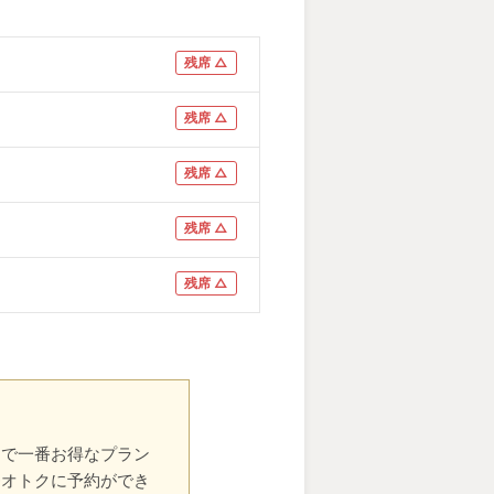
残席 △
残席 △
残席 △
残席 △
残席 △
中で一番お得なプラン
番オトクに予約ができ