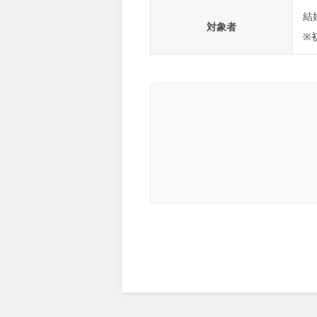
結
対象者
※