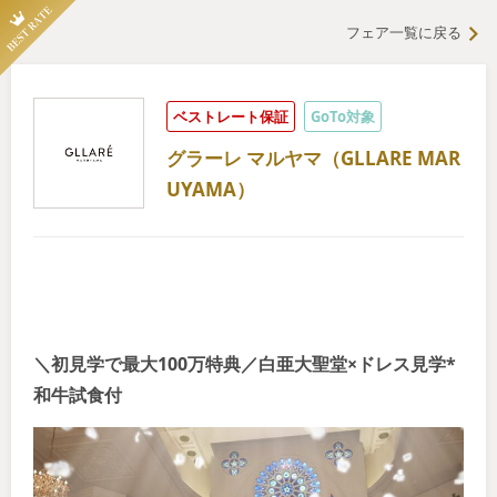
フェア一覧に戻る
ベストレート保証
GoTo対象
グラーレ マルヤマ（GLLARE MAR
UYAMA）
＼初見学で最大100万特典／白亜大聖堂×ドレス見学*
和牛試食付