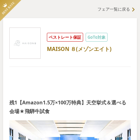
フェア一覧に戻る
ベストレート保証
GoTo対象
MAISON ８(メゾンエイト)
残1【Amazon1.5万×100万特典】天空挙式＆選べる
会場★飛騨牛試食