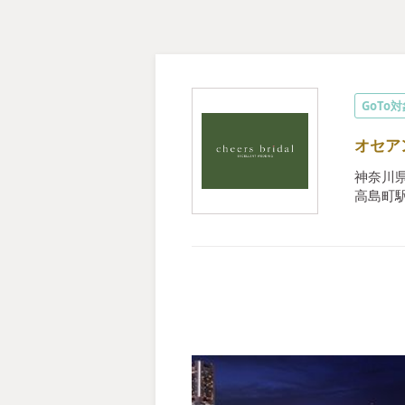
GoTo
オセア
神奈川県
高島町