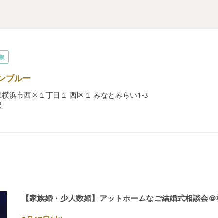
対象
ンブルー
横浜市西区１丁目１ 西区１ みなとみらい1-3
駅
【家族婚・少人数婚】アットホームなご結婚式相談会＠