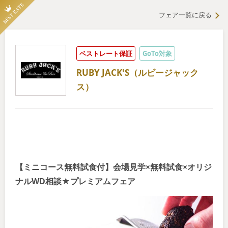
フェア一覧に戻る
ベストレート保証
GoTo対象
RUBY JACK'S（ルビージャック
ス）
【ミニコース無料試食付】会場見学×無料試食×オリジ
ナルWD相談★プレミアムフェア