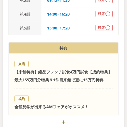
第
3
部
09:15~11:35
第
4
部
14:00~16:20
残席 ◯
第
5
部
15:00~17:20
残席 ◯
特典
来店
【来館特典】絶品フレンチ試食4万円試食【成約特典】
最大155万円分特典＆1件目来館で更に15万円特典
成約
全館見学が出来るAMフェアがオススメ！