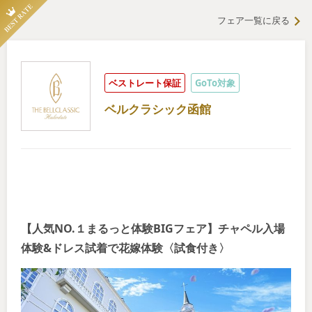
フェア一覧に戻る
ベストレート保証
GoTo対象
ベルクラシック函館
【人気NO.１まるっと体験BIGフェア】チャペル入場
体験&ドレス試着で花嫁体験〈試食付き〉