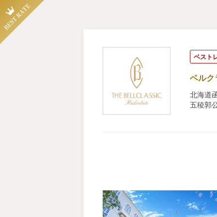
ベスト
ベルク
北海道函
五稜郭