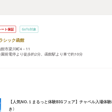
レート保証
GoTo対象
ラシック函館
館市梁川町4－11
公園前電停より徒歩約2分。函館駅より車で約10分
【人気NO.１まるっと体験BIGフェア】チャペル入場体
き〉