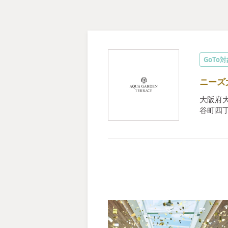
GoTo
ニーズ大
大阪府大
谷町四