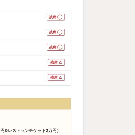
残席 ◯
残席 ◯
残席 ◯
残席 △
残席 △
万円&レストランチケット2万円）