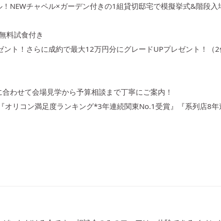
！NEWチャペル×ガーデン付きの1組貸切邸宅で模擬挙式&階段
牛無料試食付き
ゼント！さらに成約で最大12万円分にグレードUPプレゼント！（2
に合わせて会場見学から予算相談まで丁寧にご案内！
』『オリコン満足度ランキング*3年連続関東No.1受賞』『系列店