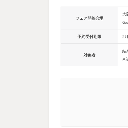
大
フェア開催会場
Go
予約受付期限
5月
結
対象者
※