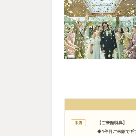
【ご来館特典】
来店
◆1件目ご来館でギ