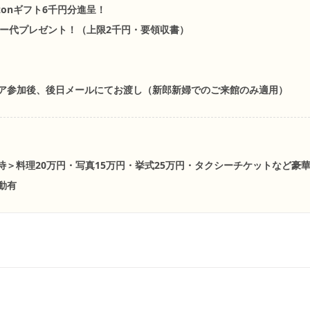
zonギフト6千円分進呈！
ー代プレゼント！（上限2千円・要領収書）
ア参加後、後日メールにてお渡し（新郎新婦でのご来館のみ適用）
優待＞料理20万円・写真15万円・挙式25万円・タクシーチケットなど豪
動有