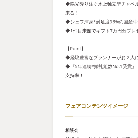
◆陽光降り注ぐ水上独立型チャペル
来る！
◆シェフ渾身*満足度96%の国産
◆1件目来館でギフト7万円分プレ
【Point】
◆経験豊富なプランナーがお２人
◆『5年連続*婚礼組数No.1受賞
支持率！
フェアコンテンツイメージ
相談会