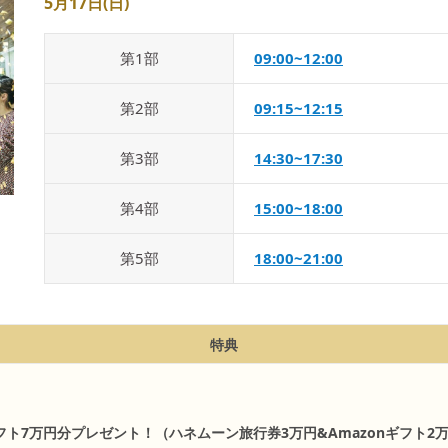
5月17日(日)
第
1
部
09:00~12:00
第
2
部
09:15~12:15
第
3
部
14:30~17:30
第
4
部
15:00~18:00
第
5
部
18:00~21:00
特典
フト7万円分プレゼント！（ハネムーン旅行券3万円&Amazonギフト2