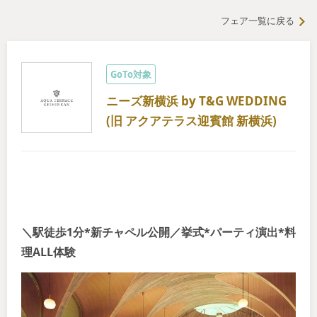
フェア一覧に戻る
GoTo対象
ニーズ新横浜 by T&G WEDDING
(旧 アクアテラス迎賓館 新横浜)
＼駅徒歩1分*新チャペル公開／挙式*パーティ演出*料
理ALL体験