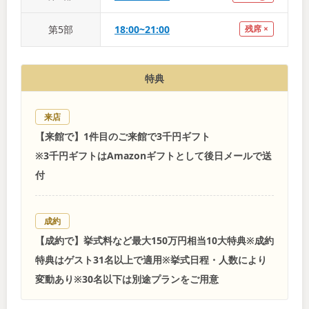
第
5
部
18:00~21:00
残席 ×
特典
来店
【来館で】1件目のご来館で3千円ギフト
※3千円ギフトはAmazonギフトとして後日メールで送
付
成約
【成約で】挙式料など最大150万円相当10大特典※成約
特典はゲスト31名以上で適用※挙式日程・人数により
変動あり※30名以下は別途プランをご用意