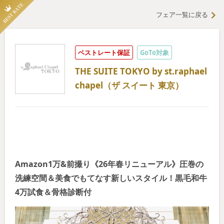
フェア一覧に戻る
ベストレート保証
GoTo対象
THE SUITE TOKYO by st.raphael
chapel（ザ スイート 東京）
Amazon1万&前撮り《26年春リニューアル》圧巻の
洗練空間＆美食でもてなす新しいスタイル！黒毛和牛
4万試食＆骨格診断付