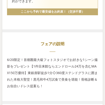
約ができます。
ここから予約で最安値をお約束！（交渉不要）
フェアの説明
6/20限定！首都圏最大級フォトスタジオでお好きな1シーン撮
影をプレゼント【1件目来館ならエンドロール24万を含むMA
X150万優待】東銀座駅徒歩1分◇360度ステンドグラスに囲ま
れた本格大聖堂！黒毛和牛4万試食で美食を堪能！骨格診断＆
お似合いドレス提案も！