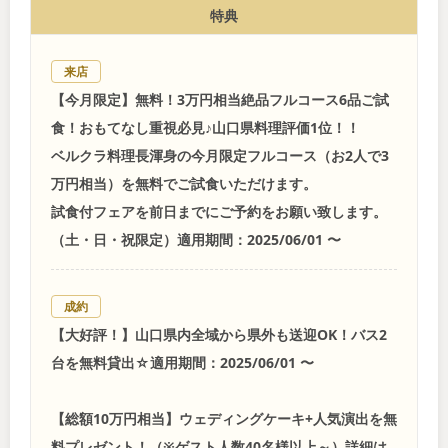
特典
来店
【今月限定】無料！3万円相当絶品フルコース6品ご試
食！おもてなし重視必見♪山口県料理評価1位！！
ベルクラ料理長渾身の今月限定フルコース（お2人で3
万円相当）を無料でご試食いただけます。
試食付フェアを前日までにご予約をお願い致します。
（土・日・祝限定）適用期間：2025/06/01 〜
成約
【大好評！】山口県内全域から県外も送迎OK！バス2
台を無料貸出☆適用期間：2025/06/01 〜
【総額10万円相当】ウェディングケーキ+人気演出を無
料プレゼント！（※ゲスト人数40名様以上～）詳細は